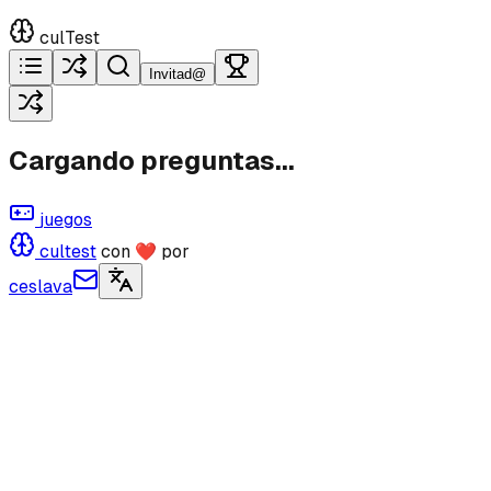
culTest
Invitad@
Cargando preguntas...
juegos
cultest
con ❤ por
ceslava