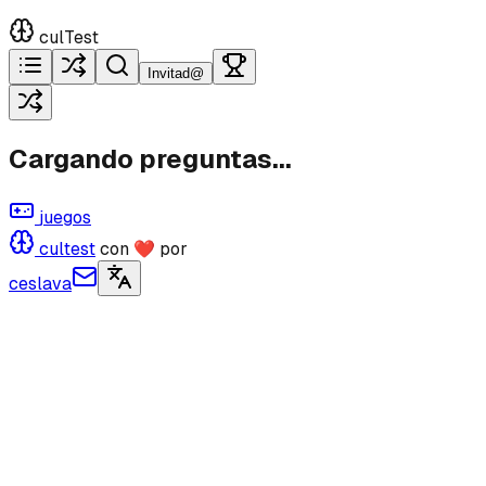
culTest
Invitad@
Cargando preguntas...
juegos
cultest
con ❤ por
ceslava