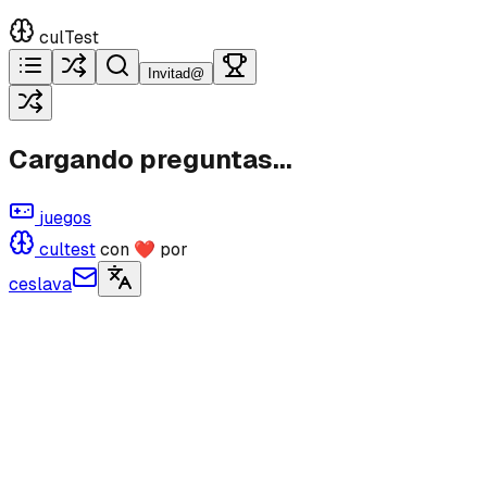
culTest
Invitad@
Cargando preguntas...
juegos
cultest
con ❤ por
ceslava