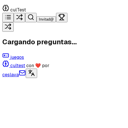
culTest
Invitad@
Cargando preguntas...
juegos
cultest
con ❤ por
ceslava