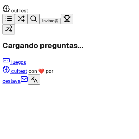
culTest
Invitad@
Cargando preguntas...
juegos
cultest
con ❤ por
ceslava