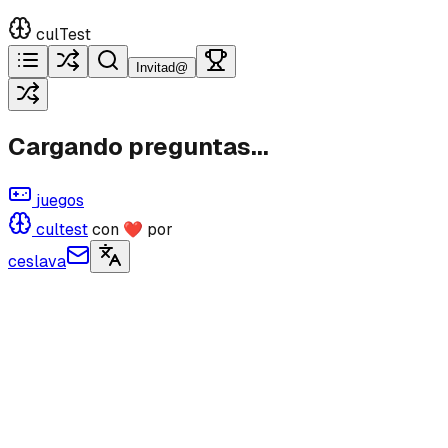
culTest
Invitad@
Cargando preguntas...
juegos
cultest
con ❤ por
ceslava