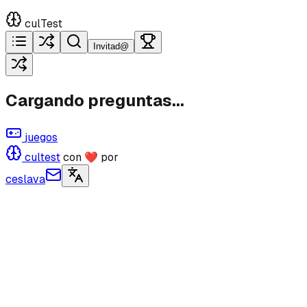
culTest
Invitad@
Cargando preguntas...
juegos
cultest
con ❤ por
ceslava