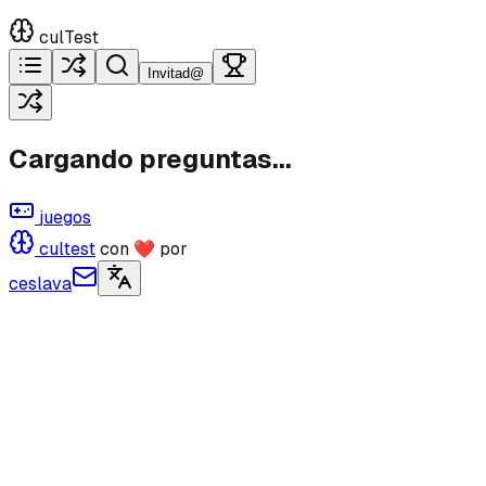
culTest
Invitad@
Cargando preguntas...
juegos
cultest
con ❤ por
ceslava