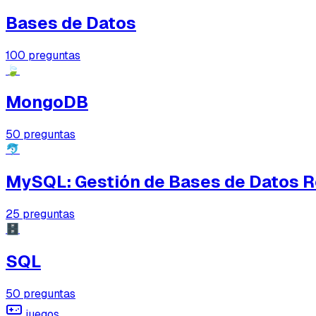
Bases de Datos
100
preguntas
🍃
MongoDB
50
preguntas
🐬
MySQL: Gestión de Bases de Datos R
25
preguntas
🗄️
SQL
50
preguntas
juegos