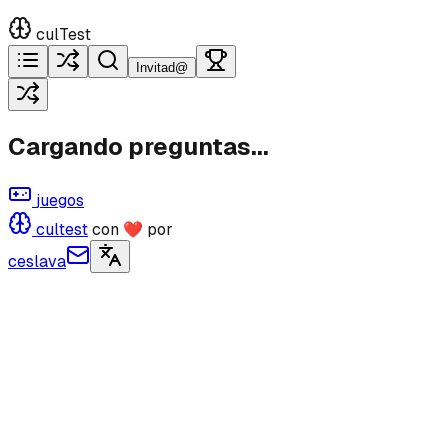
culTest
Invitad@
Cargando preguntas...
juegos
cultest
con ❤ por
ceslava