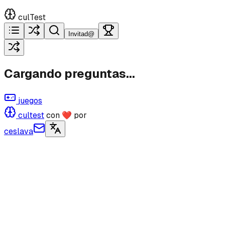
culTest
Invitad@
Cargando preguntas...
juegos
cultest
con ❤ por
ceslava