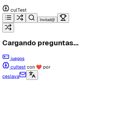
culTest
Invitad@
Cargando preguntas...
juegos
cultest
con ❤ por
ceslava