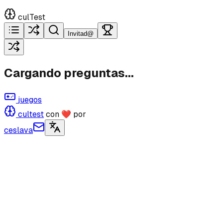
culTest
Invitad@
Cargando preguntas...
juegos
cultest
con ❤ por
ceslava