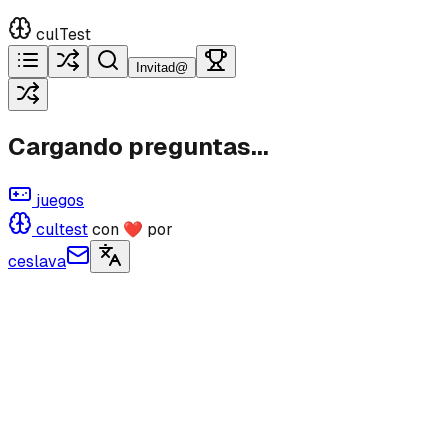
culTest
Invitad@
Cargando preguntas...
juegos
cultest
con ❤ por
ceslava