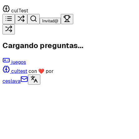
culTest
Invitad@
Cargando preguntas...
juegos
cultest
con ❤ por
ceslava