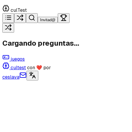
culTest
Invitad@
Cargando preguntas...
juegos
cultest
con ❤ por
ceslava