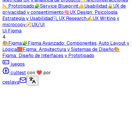
📐
Prototipado
🧩
Service Blueprint
👍
Usabilidad
🔒
UX de
privacidad y consentimiento
🧠
UX Design: Psicología,
Estrategia y Usabilidad
🔍
UX Research
✍️
UX Writing y
microcopy
🧭
UX/UI
Ui Figma
4
🎨
Figma
🧩
Figma Avanzado: Componentes, Auto Layout y
Lógica
🧱
Figma: Arquitectura y Sistemas de Diseño
🎨
Figma: Diseño de Interfaces y Prototipado
juegos
cultest
con ❤ por
ceslava