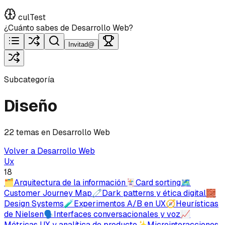
culTest
¿Cuánto sabes de Desarrollo Web?
Invitad@
Subcategoría
Diseño
22 temas en Desarrollo Web
Volver a Desarrollo Web
Ux
18
🗂️
Arquitectura de la información
🃏
Card sorting
🗺️
Customer Journey Map
🧷
Dark patterns y ética digital
🧱
Design Systems
🧪
Experimentos A/B en UX
🧭
Heurísticas
de Nielsen
🗣️
Interfaces conversacionales y voz
📈
Métricas UX y analítica de producto
✨
Microinteracciones